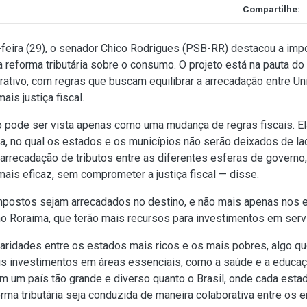
Compartilhe:
eira (29), o senador Chico Rodrigues (PSB-RR) destacou a impo
reforma tributária sobre o consumo. O projeto está na pauta do
ativo, com regras que buscam equilibrar a arrecadação entre Un
is justiça fiscal.
não pode ser vista apenas como uma mudança de regras fiscais. E
ra, no qual os estados e os municípios não serão deixados de l
 arrecadação de tributos entre as diferentes esferas de governo
is eficaz, sem comprometer a justiça fiscal — disse.
mpostos sejam arrecadados no destino, e não mais apenas nos e
Roraima, que terão mais recursos para investimentos em serv
ridades entre os estados mais ricos e os mais pobres, algo que
is investimentos em áreas essenciais, como a saúde e a educa
Em um país tão grande e diverso quanto o Brasil, onde cada esta
rma tributária seja conduzida de maneira colaborativa entre os e