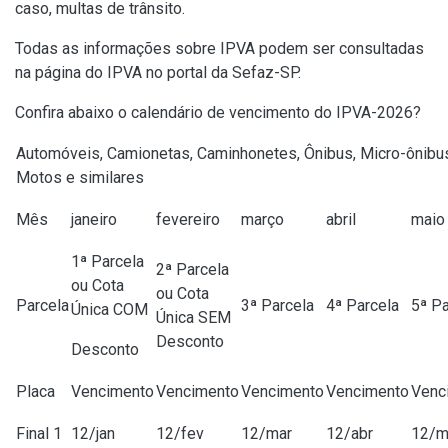
caso, multas de trânsito.
Todas as informações sobre IPVA podem ser consultadas
na página do IPVA no portal da Sefaz-SP.
Confira abaixo o calendário de vencimento do IPVA-2026?
Automóveis, Camionetas, Caminhonetes, Ônibus, Micro-ônibu
Motos e similares
Mês
janeiro
fevereiro
março
abril
maio
1ª Parcela
2ª Parcela
ou Cota
ou Cota
Parcela
3ª Parcela
4ª Parcela
5ª Pa
Única COM
Única SEM
Desconto
Desconto
Placa
Vencimento
Vencimento
Vencimento
Vencimento
Venc
Final 1
12/jan
12/fev
12/mar
12/abr
12/m