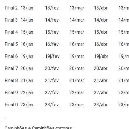
Final 2
13/jan
13/fev
13/mar
13/abr
13/m
Final 3
14/jan
14/fev
14/mar
14/abr
14/m
Final 4
15/jan
15/fev
15/mar
15/abr
15/m
Final 5
16/jan
16/fev
16/mar
16/abr
16/m
Final 6
19/jan
19j/fev
19/mar
19j/abr
19j/
Final 7
20/jan
20/fev
20/mar
20/abr
20/m
Final 8
21/jan
21/fev
21/mar
21/abr
21/m
Final 9
22/jan
22/fev
22/mar
22/abr
22/m
Final 0
23/jan
23/fev
23/mar
23/abr
23/m
.
Caminhões e Caminhões-tratores