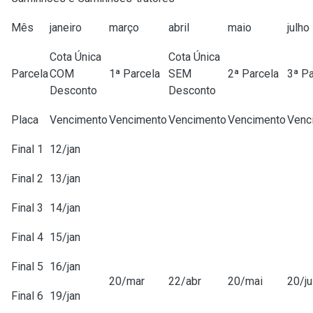
Mês
janeiro
março
abril
maio
julho
Cota Única
Cota Única
Parcela
COM
1ª Parcela
SEM
2ª Parcela
3ª Pa
Desconto
Desconto
Placa
Vencimento
Vencimento
Vencimento
Vencimento
Venc
Final 1
12/jan
Final 2
13/jan
Final 3
14/jan
Final 4
15/jan
Final 5
16/jan
20/mar
22/abr
20/mai
20/ju
Final 6
19/jan