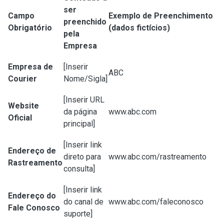
ser
Campo
Exemplo de Preenchimento
preenchido
Obrigatório
(dados fictícios)
pela
Empresa
Empresa de
[Inserir
ABC
Courier
Nome/Sigla]
[Inserir URL
Website
da página
www.abc.com
Oficial
principal]
[Inserir link
Endereço de
direto para
www.abc.com/rastreamento
Rastreamento
consulta]
[Inserir link
Endereço do
do canal de
www.abc.com/faleconosco
Fale Conosco
suporte]