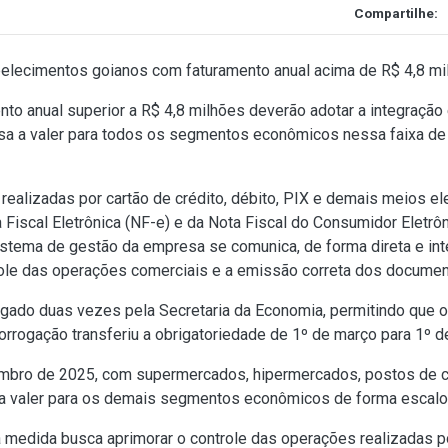
Compartilhe:
belecimentos goianos com faturamento anual acima de R$ 4,8 mi
nto anual superior a R$ 4,8 milhões deverão adotar a integraçã
a a valer para todos os segmentos econômicos nessa faixa de 
 realizadas por cartão de crédito, débito, PIX e demais meios 
iscal Eletrônica (NF-e) e da Nota Fiscal do Consumidor Eletrôn
istema de gestão da empresa se comunica, de forma direta e in
ole das operações comerciais e a emissão correta dos document
gado duas vezes pela Secretaria da Economia, permitindo que o
rorrogação transferiu a obrigatoriedade de 1º de março para 1º d
mbro de 2025, com supermercados, hipermercados, postos de 
a a valer para os demais segmentos econômicos de forma escalo
 medida busca aprimorar o controle das operações realizadas p