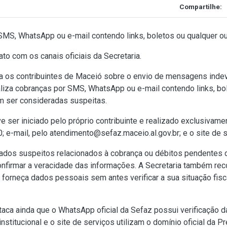
Compartilhe:
 SMS, WhatsApp ou e-mail contendo links, boletos ou qualquer ou
ato com os canais oficiais da Secretaria.
ta os contribuintes de Maceió sobre o envio de mensagens inde
aliza cobranças por SMS, WhatsApp ou e-mail contendo links, bol
 ser consideradas suspeitas.
ser iniciado pelo próprio contribuinte e realizado exclusivamen
; e-mail, pelo
atendimento@sefaz.maceio.al.gov.br
; e o site de
os suspeitos relacionados à cobrança ou débitos pendentes de
onfirmar a veracidade das informações. A Secretaria também rec
forneça dados pessoais sem antes verificar a sua situação fisca
taca ainda que o WhatsApp oficial da Sefaz possui verificação 
institucional e o site de serviços utilizam o domínio oficial da P