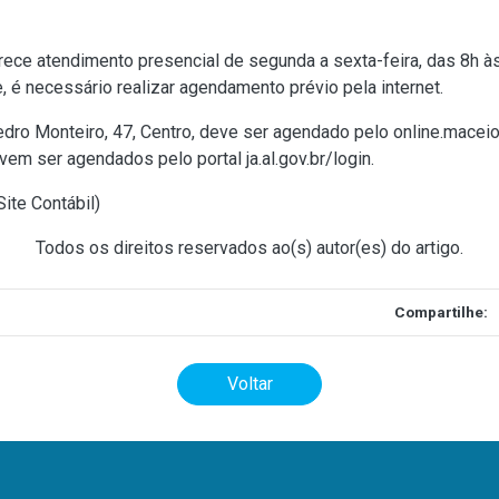
ce atendimento presencial de segunda a sexta-feira, das 8h à
, é necessário realizar agendamento prévio pela internet.
edro Monteiro, 47, Centro, deve ser agendado pelo
online.maceio.
evem ser agendados pelo portal
ja.al.gov.br/login
.
ite Contábil
)
Todos os direitos reservados ao(s) autor(es) do artigo.
Compartilhe:
Voltar