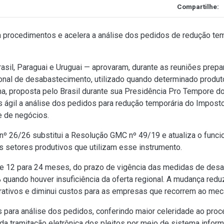
Compartilhe:
ica procedimentos e acelera a análise dos pedidos de redução t
asil, Paraguai e Uruguai — aprovaram, durante as reuniões prepa
onal de desabastecimento, utilizado quando determinado produt
rma, proposta pelo Brasil durante sua Presidência Pro Tempore
s ágil a análise dos pedidos para redução temporária do Impost
e de negócios.
 26/26 substitui a Resolução GMC nº 49/19 e atualiza o funci
s setores produtivos que utilizam esse instrumento.
 de 12 para 24 meses, do prazo de vigência das medidas de de
quando houver insuficiência da oferta regional. A mudança red
trativos e diminui custos para as empresas que recorrem ao me
 para análise dos pedidos, conferindo maior celeridade ao p
da tramitação eletrônica dos pleitos por meio de sistema infor