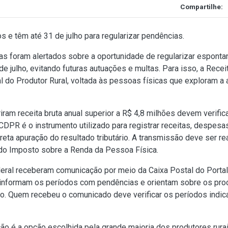
Compartilhe:
s e têm até 31 de julho para regularizar pendências.
cas foram alertados sobre a oportunidade de regularizar espont
de julho, evitando futuras autuações e multas. Para isso, a Rece
l do Produtor Rural, voltada às pessoas físicas que exploram a a
ram receita bruta anual superior a R$ 4,8 milhões devem verific
LCDPR é o instrumento utilizado para registrar receitas, despes
rreta apuração do resultado tributário. A transmissão deve ser r
l do Imposto sobre a Renda da Pessoa Física.
ederal receberam comunicação por meio da Caixa Postal do Porta
informam os períodos com pendências e orientam sobre os pro
ção. Quem recebeu o comunicado deve verificar os períodos indic
ão é a opção escolhida pela grande maioria dos produtores rura