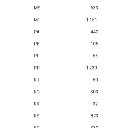
MS
633
MT
1.151
PA
440
PE
105
PI
63
PR
1.239
1
RJ
60
RO
303
RR
32
RS
873
SC
330