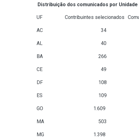
Distribuição dos comunicados por Unidade
UF
Contribuintes selecionados
Comu
AC
34
AL
40
BA
266
CE
49
DF
108
ES
109
GO
1.609
1
MA
503
MG
1.398
1