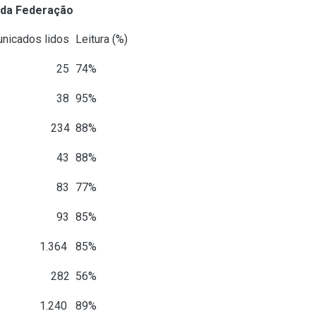
 da Federação
nicados lidos
Leitura (%)
25
74%
38
95%
234
88%
43
88%
83
77%
93
85%
.364
85%
282
56%
.240
89%